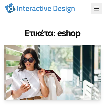
Togg
Ετικέτα: eshop