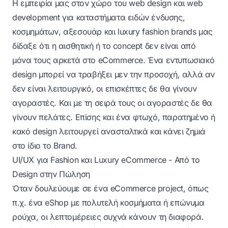
Η εμπειρία μας στον χώρο του web design και web
development για
καταστήματα ειδών ένδυσης,
κοσμημάτων, αξεσουάρ και luxury fashion brands
μας
δίδαξε ότι η αισθητική ή το concept δεν είναι από
μόνα τους αρκετά στο eCommerce. Ένα εντυπωσιακό
design μπορεί να τραβήξει μεν την προσοχή, αλλά αν
δεν είναι λειτουργικό, οι επισκέπτες δε θα γίνουν
αγοραστές. Και με τη σειρά τους οι αγοραστές δε θα
γίνουν πελάτες. Επίσης και ένα φτωχό, παρατημένο ή
κακό design λειτουργεί ανασταλτικά και κάνει ζημιά
στο ίδιο το Brand.
UI/UX για Fashion και Luxury eCommerce - Από το
Design στην Πώληση
Όταν δουλεύουμε σε ένα eCommerce project, όπως
π.χ. ένα eShop με πολυτελή κοσμήματα ή επώνυμα
ρούχα, οι λεπτομέρειες συχνά κάνουν τη διαφορά.