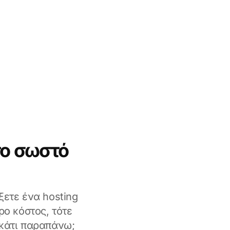
το σωστό
ξετε ένα hosting
ο κόστος, τότε
 κάτι παραπάνω;