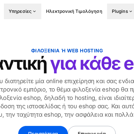
Υπηρεσίες
Ηλεκτρονική Τιμολόγηση
Plugins
ΦΙΛΟΞΕΝΊΑ Ή WEB HOSTING
ντική
για κάθε 
υ διατηρείτε μία online επιχείρηση και σας ενδ
κτρονικό εμπόριο, το θέμα φιλοξενία eshop θα π
λοξενία eshop, δηλαδή το hosting, είναι ιδιαίτε
δοση της ιστοσελίδας ή του eshop σας. Και αυτό
ου, την ταχύτητα eshop, την ασφάλεια και πολλ
Περισσότερα
Επικοινωνία