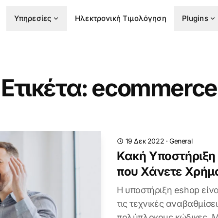
Υπηρεσίες
Ηλεκτρονική Τιμολόγηση
Plugins
Ετικέτα: ecommerce
19 Δεκ 2022
·
General
Κακή Υποστήριξη 
που Χάνετε Χρήμ
Η υποστήριξη eshop είν
τις τεχνικές αναβαθμίσει
πολύπλοκους κώδικες. 