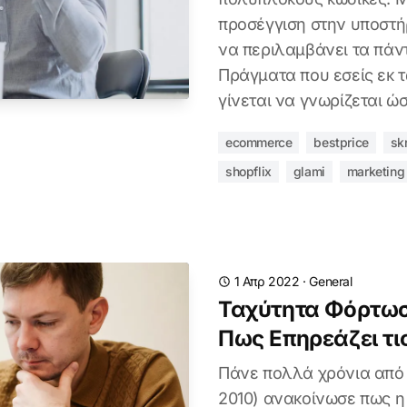
προσέγγιση στην υποστή
να περιλαμβάνει τα πάν
Πράγματα που εσείς εκ 
γίνεται να γνωρίζεται ώ
ecommerce
bestprice
sk
shopflix
glami
marketing
1 Απρ 2022
·
General
Ταχύτητα Φόρτωσ
Πως Επηρεάζει τι
Πάνε πολλά χρόνια από τ
2010) ανακοίνωσε πως η