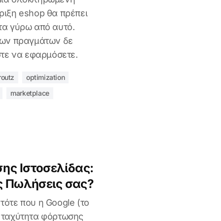
ριξη eshop θα πρέπει
τα γύρω από αυτό.
των πραγμάτων δε
στε να εφαρμόσετε.
routz
optimization
marketplace
ης Ιστοσελίδας:
ς Πωλήσεις σας?
ότε που η Google (το
 ταχύτητα φόρτωσης