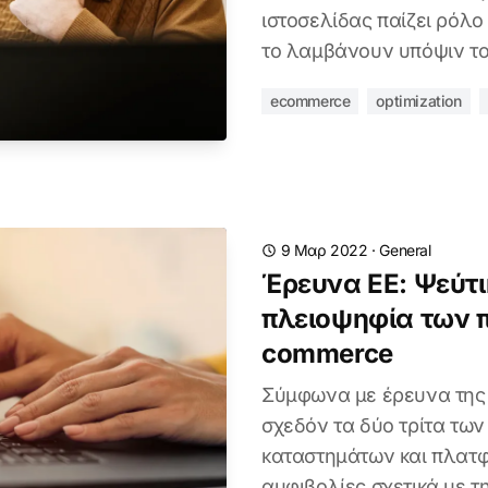
ιστοσελίδας παίζει ρόλο
το λαμβάνουν υπόψιν το
ecommerce
optimization
9 Μαρ 2022
·
General
Έρευνα ΕΕ: Ψεύτι
πλειοψηφία των 
commerce
Σύμφωνα με έρευνα της 
σχεδόν τα δύο τρίτα τω
καταστημάτων και πλα
αμφιβολίες σχετικά με τ