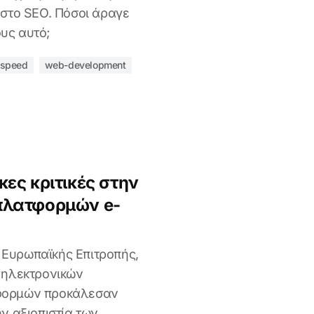
 στο SEO. Πόσοι άραγε
υς αυτό;
speed
web-development
κες κριτικές στην
πλατφορμών e-
Ευρωπαϊκής Επιτροπής,
ν ηλεκτρονικών
τφορμών προκάλεσαν
ην αξιοπιστία των